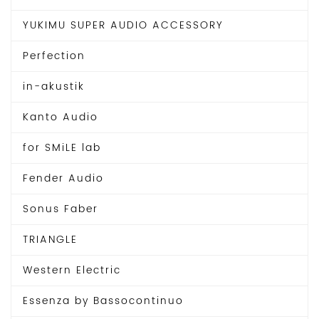
9
1
7
4
YUKIMU SUPER AUDIO ACCESSORY
,
8
0
,
0
5
Perfection
0
0
で
0
in-akustik
し
で
た
す
Kanto Audio
。
。
for SMiLE lab
Fender Audio
Sonus Faber
TRIANGLE
Western Electric
Essenza by Bassocontinuo