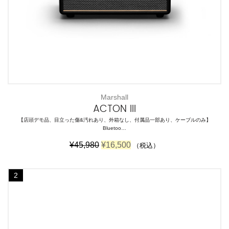
Marshall
ACTON III
【店頭デモ品、目立った傷&汚れあり、外箱なし、付属品一部あり、ケーブルのみ】
Bluetoo…
元
現
¥
45,980
¥
16,500
（税込）
の
在
価
の
格
価
2
は
格
¥
は
4
¥
5
1
,
6
9
,