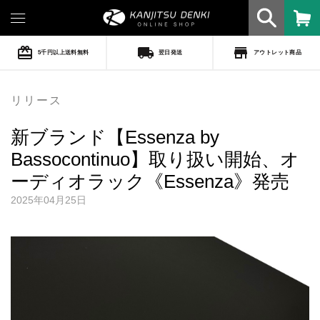
card_giftcard
local_shipping
store
5千円以上送料無料
翌日発送
アウトレット商品
リリース
新ブランド【Essenza by
Bassocontinuo】取り扱い開始、オ
ーディオラック《Essenza》発売
2025年04月25日