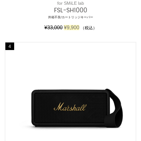
for SMiLE lab
FSL-SH1000
外箱不良/カートリッジキーパー
元
現
¥
33,000
¥
9,900
（税込）
の
在
価
の
格
価
4
は
格
¥
は
3
¥
3
9
,
,
0
9
0
0
0
0
で
で
し
す
た
。
。