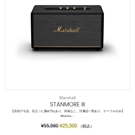
8
5
0
0
で
0
し
で
た
す
。
。
Marshall
STANMORE III
【店頭デモ品、目立った傷&汚れあり、外箱なし、付属品一部あり、ケーブルのみ】
Bluetoo…
元
現
¥
55,980
¥
25,300
（税込）
の
在