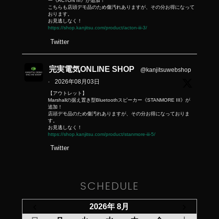
ー《ACTON III》が追加！
こちらも店頭デモ品のため傷汚れありますが、その分お得になって
おります。
お見逃しなく！
https://shop.kanjitsu.com/product/acton-iii-3/
Twitter
完実電気ONLINE SHOP
@kanjitsuwebshop
·
2026年08月03日
【アウトレット】
Marshallの据え置き型Bluetoothスピーカー《STANMORE III》が
追加！
店頭デモ品のため傷汚れありますが、その分お得になっておりま
す。
お見逃しなく！
https://shop.kanjitsu.com/product/stanmore-iii-5/
Twitter
SCHEDULE
2026年 8月