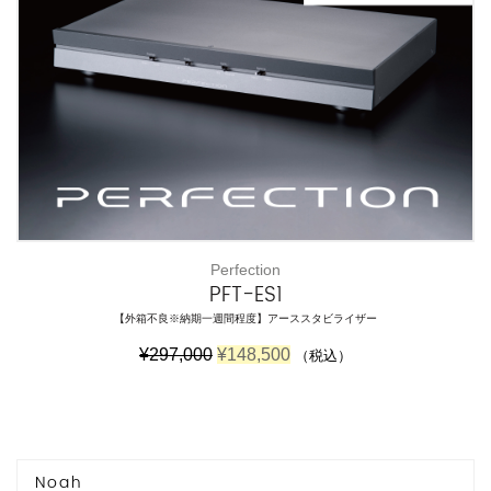
た
す
。
。
Perfection
PFT-ES1
【外箱不良※納期一週間程度】アーススタビライザー
元
現
¥
297,000
¥
148,500
（税込）
の
在
価
の
格
価
は
格
¥
は
2
¥
Noah