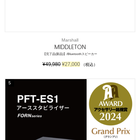
Marshall
MIDDLETON
【完了品(新品)】/Bluetoothスピーカー
元
現
¥
49,980
¥
27,000
（税込）
の
在
価
の
格
価
5
は
格
¥
は
4
¥
9
2
,
7
9
,
8
0
0
0
で
0
し
で