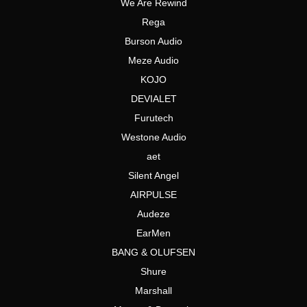
We Are Rewind
Rega
Burson Audio
Meze Audio
KOJO
DEVIALET
Furutech
Westone Audio
aet
Silent Angel
AIRPULSE
Audeze
EarMen
BANG & OLUFSEN
Shure
Marshall