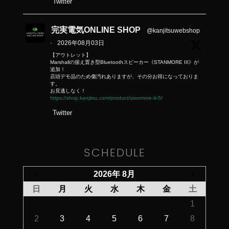
Twitter
完実電気ONLINE SHOP
@kanjitsuwebshop
·
2026年08月03日
【アウトレット】
Marshallの据え置き型Bluetoothスピーカー《STANMORE III》が
追加！
店頭デモ品のため傷汚れありますが、その分お得になっておりま
す。
お見逃しなく！
https://shop.kanjitsu.com/product/stanmore-iii-5/
Twitter
SCHEDULE
2026年 8月
日
月
火
水
木
金
土
1
2
3
4
5
6
7
8