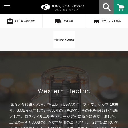
card_giftcard
local_shipping
store
5千円以上送料無料
翌日発送
アウトレット商品
Western Electric
脈々と受け継がれる、”Made in USA”のクラフトマンシップ 1938
年、300Bが誕生してから80年の時を経て、その魂を受け継ぐ場所
として、ロスヴィル工場を ジョージア州に新たに設立しました。
工場の一角を300Bの組み立て専用のエリアとし、21世紀において