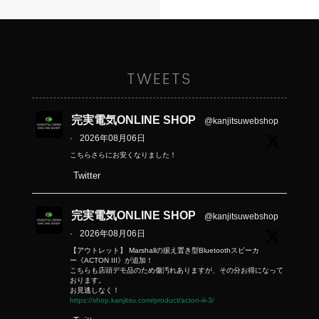
TWEETS
完実電気ONLINE SHOP
@kanjitsuwebshop
·
2026年08月06日
こちらさらにお安くなりました！
Twitter
完実電気ONLINE SHOP
@kanjitsuwebshop
·
2026年08月06日
【アウトレット】 Marshallの据え置き型Bluetoothスピーカ
ー《ACTON III》が追加！
こちらも店頭デモ品のため傷汚れありますが、その分お得になって
おります。
お見逃しなく！
https://shop.kanjitsu.com/product/acton-iii-3/