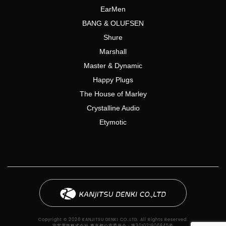
EarMen
BANG & OLUFSEN
Shure
Marshall
Master & Dynamic
Happy Plugs
The House of Marley
Crystalline Audio
Etymotic
Copyright © 2026 KANJITSU DENKI CO.,LTD. All Rights Reserved.
完実電気株式会社 東京都公安委員会：第301021906845号