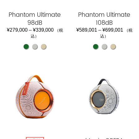
Phantom Ultimate
Phantom Ultimate
98dB
108dB
¥
279,000
–
¥
339,000
¥
589,001
–
¥
699,001
（税
（税
込）
込）