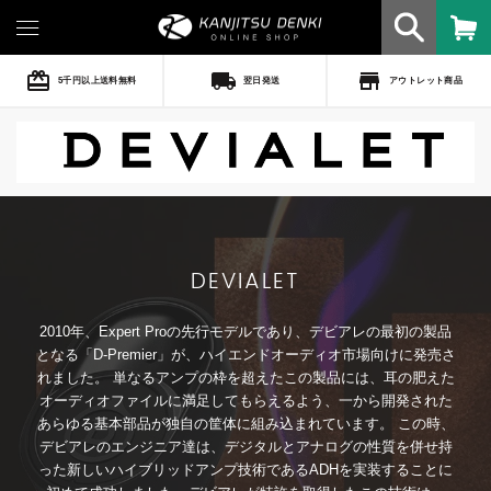
card_giftcard
local_shipping
store
5千円以上送料無料
翌日発送
アウトレット商品
DEVIALET
2010年、Expert Proの先行モデルであり、デビアレの最初の製品
となる「D-Premier」が、ハイエンドオーディオ市場向けに発売さ
れました。 単なるアンプの枠を超えたこの製品には、耳の肥えた
オーディオファイルに満足してもらえるよう、一から開発された
あらゆる基本部品が独自の筐体に組み込まれています。 この時、
デビアレのエンジニア達は、デジタルとアナログの性質を併せ持
った新しいハイブリッドアンプ技術であるADHを実装することに