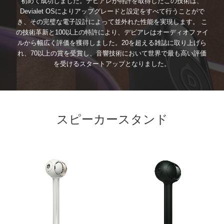
初めて成功しました。デビアレが特許を取得したこの技術は、
Devialet OSによりアップグレードと設定をすべて行うことがで
き、その完璧な電子設計によって並外れた性能を実現します。 こ
の技術革新と100以上の特許により、デビアレはオーディオファイ
ルから幅広く評価を獲得しました。20を超える雑誌に取り上げら
れ、70以上の賞を受賞し、音響技術において世界で最も高い評価
を受けるスタートアップとなりました。
スピーカースタンド