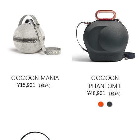
COCOON MANIA
COCOON
PHANTOM II
¥
15,901
（税込）
¥
48,901
（税込）