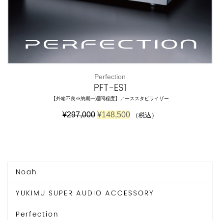
Perfection
PFT-ES1
【外箱不良※納期一週間程度】アーススタビライザー
元
現
¥
297,000
¥
148,500
（税込）
の
在
価
の
格
価
は
格
¥
は
2
¥
Noah
9
1
7
4
YUKIMU SUPER AUDIO ACCESSORY
,
8
0
,
0
5
Perfection