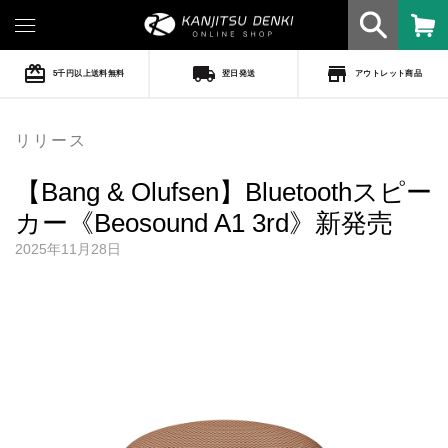
card_giftcard
local_shipping
store
5千円以上送料無料
翌日発送
アウトレット商品
リリース
【Bang & Olufsen】Bluetoothスピー
カー《Beosound A1 3rd》新発売
2025年11月28日