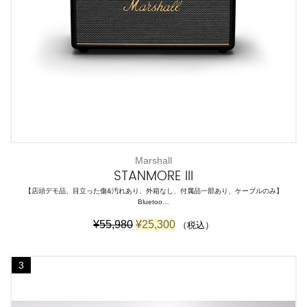
。
。
Marshall
STANMORE III
【店頭デモ品、目立った傷&汚れあり、外箱なし、付属品一部あり、ケーブルのみ】
Bluetoo…
元
現
¥
55,980
¥
25,300
（税込）
の
在
価
の
格
価
3
は
格
¥
は
5
¥