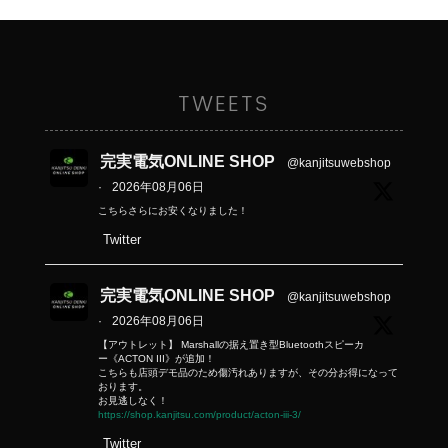
TWEETS
完実電気ONLINE SHOP
@kanjitsuwebshop
·
2026年08月06日
こちらさらにお安くなりました！
Twitter
完実電気ONLINE SHOP
@kanjitsuwebshop
·
2026年08月06日
【アウトレット】 Marshallの据え置き型Bluetoothスピーカ
ー《ACTON III》が追加！
こちらも店頭デモ品のため傷汚れありますが、その分お得になって
おります。
お見逃しなく！
https://shop.kanjitsu.com/product/acton-iii-3/
Twitter