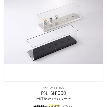
5
2
,
5
9
,
8
3
0
0
で
0
し
で
た
す
。
。
for SMiLE lab
FSL-SH1000
外箱不良/カートリッジキーパー
元
現
¥
33,000
¥
9,900
（税込）