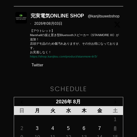
完実電気ONLINE SHOP
@kanjitsuwebshop
·
2026年08月03日
【アウトレット】
Marshallの据え置き型Bluetoothスピーカー《STANMORE III》が
追加！
店頭デモ品のため傷汚れありますが、その分お得になっておりま
す。
お見逃しなく！
https://shop.kanjitsu.com/product/stanmore-iii-5/
Twitter
SCHEDULE
2026年 8月
日
月
火
水
木
金
土
1
2
3
4
5
6
7
8