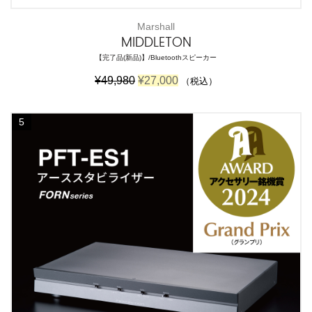
Marshall
MIDDLETON
【完了品(新品)】/Bluetoothスピーカー
元
現
¥
49,980
¥
27,000
（税込）
の
在
価
の
格
価
5
は
格
¥
は
4
¥
9
2
,
7
9
,
8
0
0
0
で
0
し
で
た
す
。
。