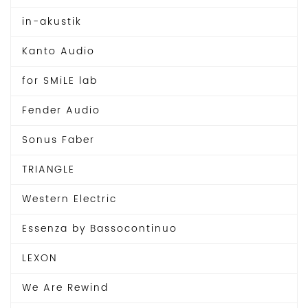
0
0
で
0
in-akustik
し
で
た
す
Kanto Audio
。
。
for SMiLE lab
Fender Audio
Sonus Faber
TRIANGLE
Western Electric
Essenza by Bassocontinuo
LEXON
We Are Rewind