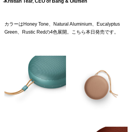
̶Kristian Teär, CEO of Bang & Olufsen
カラーはHoney Tone、Natural Aluminium、Eucalyptus
Green、Rustic Redの4色展開。こちら本日発売です。