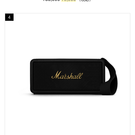
の
在
価
の
格
価
4
は
格
¥
は
3
¥
3
9
,
,
0
9
0
0
0
0
で
で
し
す
た
。
。