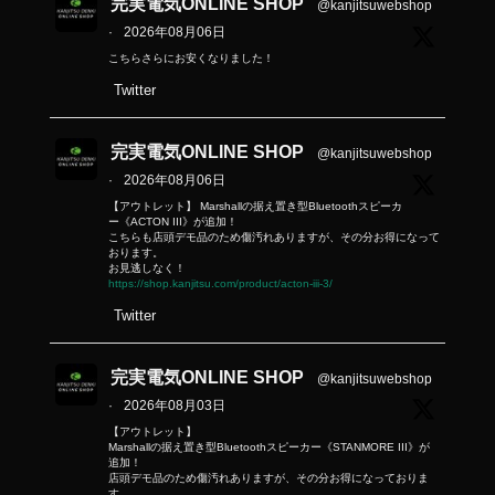
完実電気ONLINE SHOP
@kanjitsuwebshop
·
2026年08月06日
こちらさらにお安くなりました！
Twitter
完実電気ONLINE SHOP
@kanjitsuwebshop
·
2026年08月06日
【アウトレット】 Marshallの据え置き型Bluetoothスピーカ
ー《ACTON III》が追加！
こちらも店頭デモ品のため傷汚れありますが、その分お得になって
おります。
お見逃しなく！
https://shop.kanjitsu.com/product/acton-iii-3/
Twitter
完実電気ONLINE SHOP
@kanjitsuwebshop
·
2026年08月03日
【アウトレット】
Marshallの据え置き型Bluetoothスピーカー《STANMORE III》が
追加！
店頭デモ品のため傷汚れありますが、その分お得になっておりま
す。