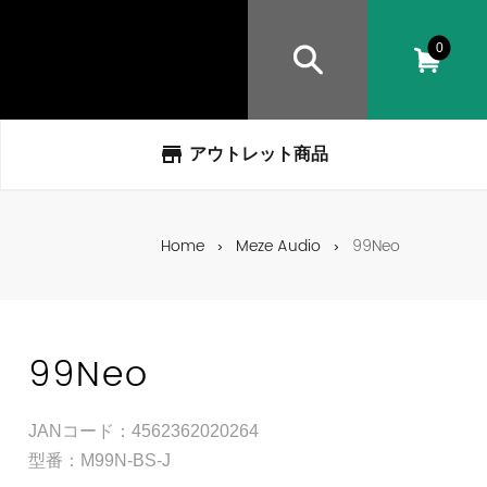
0
store
アウトレット商品
Home
Meze Audio
99Neo
99Neo
JANコード：4562362020264
型番：M99N-BS-J