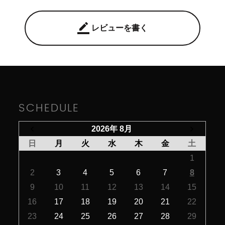
border_color
レビューを書く
SCHEDULE
2026年 8月
日
月
火
水
木
金
土
1
2
3
4
5
6
7
8
9
10
11
12
13
14
15
16
17
18
19
20
21
22
23
24
25
26
27
28
29