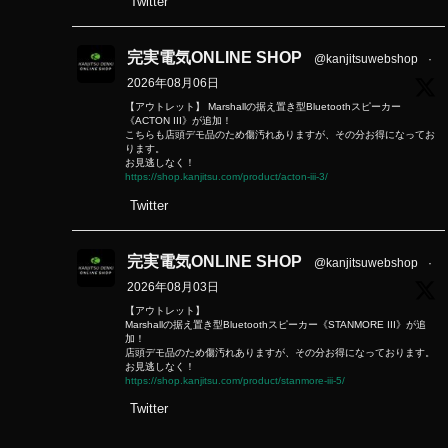
Twitter
完実電気ONLINE SHOP
@kanjitsuwebshop
·
2026年08月06日
【アウトレット】 Marshallの据え置き型Bluetoothスピーカー
《ACTON III》が追加！
こちらも店頭デモ品のため傷汚れありますが、その分お得になってお
ります。
お見逃しなく！
https://shop.kanjitsu.com/product/acton-iii-3/
Twitter
完実電気ONLINE SHOP
@kanjitsuwebshop
·
2026年08月03日
【アウトレット】
Marshallの据え置き型Bluetoothスピーカー《STANMORE III》が追
加！
店頭デモ品のため傷汚れありますが、その分お得になっております。
お見逃しなく！
https://shop.kanjitsu.com/product/stanmore-iii-5/
Twitter