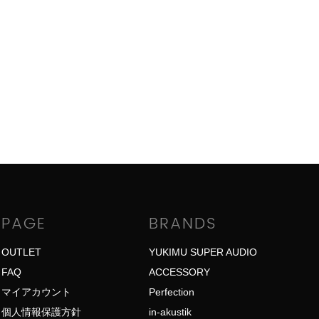
PAGE
BRANDS
OUTLET
YUKIMU SUPER AUDIO
FAQ
ACCESSORY
マイアカウント
Perfection
個人情報保護方針
in-akustik