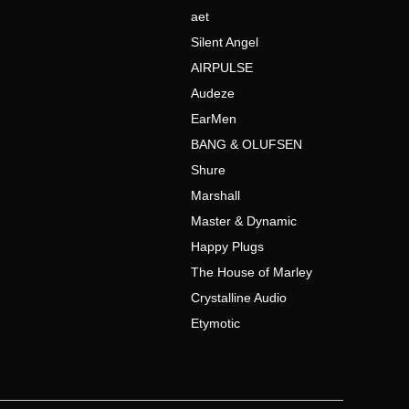
aet
Silent Angel
AIRPULSE
Audeze
EarMen
BANG & OLUFSEN
Shure
Marshall
Master & Dynamic
Happy Plugs
The House of Marley
Crystalline Audio
Etymotic