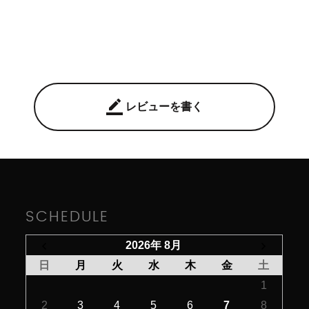
border_color
レビューを書く
SCHEDULE
2026年 8月
日
月
火
水
木
金
土
1
2
3
4
5
6
7
8