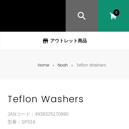
0
store
アウトレット商品
Home
Noah
Teflon Washers
Teflon Washers
JANコード：4939325170890
型番：SP016